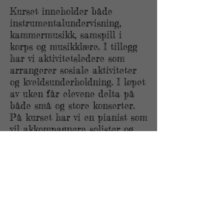
Kurset inneholder både
instrumentalundervisning,
kammermusikk, samspill i
korps og musikklære. I tillegg
har vi aktivitetsledere som
arrangerer sosiale aktiviteter
og kveldsunderholdning. I løpet
av uken får elevene delta på
både små og store konserter.
På kurset har vi en pianist som
vil akkompagnere solister og
bidra på alle konsertene våre.
Kurset avsluttes med en stor
avslutningskonsert.