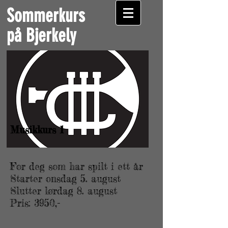
Sommerkurs
på Bjerkely
Musikkurs 1
For deg som har spilt i ett år
Starter onsdag 5. august
Slutter lørdag 8. august
Pris: 3950,-